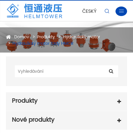
ČESKÝ


Domov
Produkty
Hydraulický motor
Hydraulický motor řady HMCR
Produkty
Nové produkty