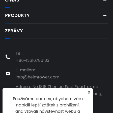
O NÁS
PRODUKTY
ZPRÁVY
Tel:

+86-13616786183
E-mailem:

info@helmtower.com
Adresa: No.1818 Zhenluo East Road, okres
X
Zhenhai, město Ningbo, provincie Zhejiang,

Používáme cookies, abychom vám
Čína
nabídli lepší zážitek z prohlížení,
analyzovali návštěvnost webu a