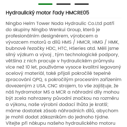
Hydraulický motor řady HMCRE05
Ningbo Helm Tower Noda Hydraulic Co.Ltd patří
do skupiny Ningbo Wenkui Group, která je
profesionálním designérem, výrobcem a
vývozcem motorů a dílů HMS / HMCR, HMG / HMK,
bubnové řezačky HDC, HTC, HSeries atd. Měli jsme
silný výzkum a vývoj , tým technologické podpory,
většina z nich pracuje v hydraulickém průmyslu
více než 10 let, používáme vysoce kvalitní legovaný
ocelový materiál, také přijali pokročilé tepelné
zpracování QPQ, s pokročilým procesním zařízením
dovezeným z USA, CNC strojem, to vše zajišťuje, že
náš hydromotor MS a MCR a náhradní díly mohou
být zcela nahrazeny původní značkou na rozměru
a výkonu, naše výrobní dodací lhůta je kratší;
máme dostatek zásob náhradních dílů, abychom
je mohli dodat zákazníkům do jednoho týdne.
Vítejte při nákupu našeho hydraulického motoru