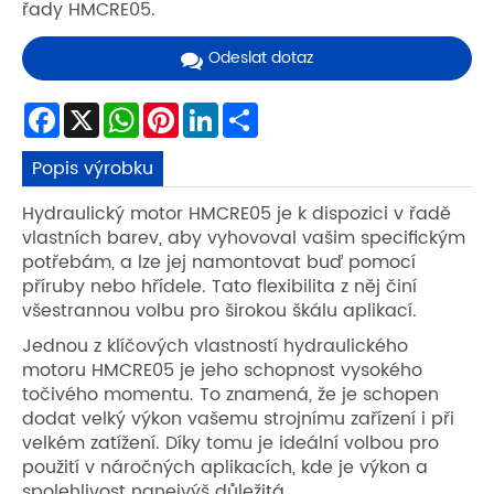
řady HMCRE05.
Odeslat dotaz
Facebook
X
WhatsApp
Pinterest
LinkedIn
Share
Popis výrobku
Hydraulický motor HMCRE05 je k dispozici v řadě
vlastních barev, aby vyhovoval vašim specifickým
potřebám, a lze jej namontovat buď pomocí
příruby nebo hřídele. Tato flexibilita z něj činí
všestrannou volbu pro širokou škálu aplikací.
Jednou z klíčových vlastností hydraulického
motoru HMCRE05 je jeho schopnost vysokého
točivého momentu. To znamená, že je schopen
dodat velký výkon vašemu strojnímu zařízení i při
velkém zatížení. Díky tomu je ideální volbou pro
použití v náročných aplikacích, kde je výkon a
spolehlivost nanejvýš důležitá.